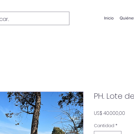
Inicio
Quiéne
PH. Lote d
Pre
US$ 40.000,00
Cantidad
*