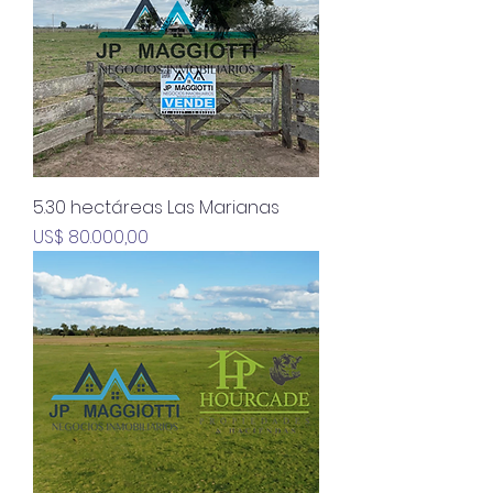
5.30 hectáreas Las Marianas
Precio
US$ 80.000,00