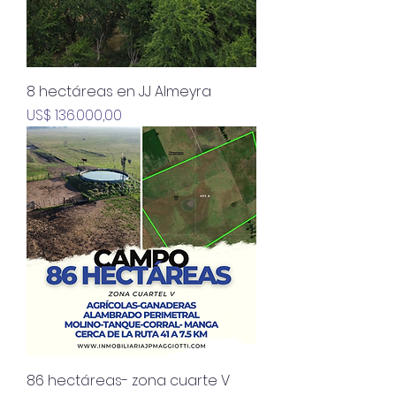
8 hectáreas en JJ Almeyra
Precio
US$ 136.000,00
86 hectáreas- zona cuarte V