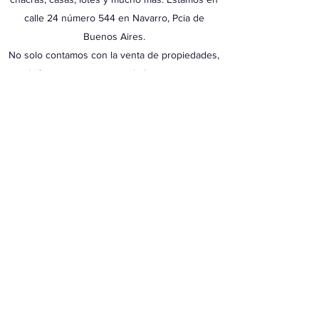
calle 24 número 544 en Navarro, Pcia de
Buenos Aires.
No solo contamos con la venta de propiedades,
también tasamos tu propiedad, te asesoramos
en la venta y en la compra.
También vas a poder encontrar algunas
propiedades de otras Localidades por fuera de
la Ciudad de Navarro.
Bienvenido!
Juan Pablo
JP Maggiotti Negocios Inmobiliarios