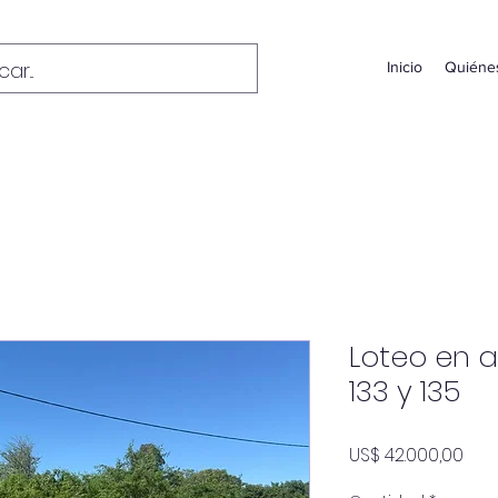
Inicio
Quiéne
Loteo en a
133 y 135
Pre
US$ 42.000,00