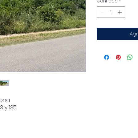
Cantidad
*
Agr
 zona
3 y 135