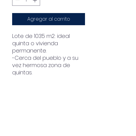
Agregar al carrito
Lote de 1035 m2: ideal
quinta o vivienda
permanente.
-Cerca del pueblo y a su
vez hermosa zona de
quintas.
-Cuenta con servicio de
gas, energía eléctrica y
agua.
-Alambre perimetral en
toda la superficie.
-Amplió en sus dos
laterales. Tanto en calle 143
como en circunvalación.