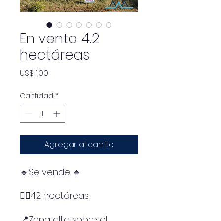
En venta 4.2
hectáreas
Precio
US$ 1,00
Cantidad
*
Agregar al carrito
🔹Se vende 🔹
👉🏻4.2 hectáreas
📍Zona alta sobre el